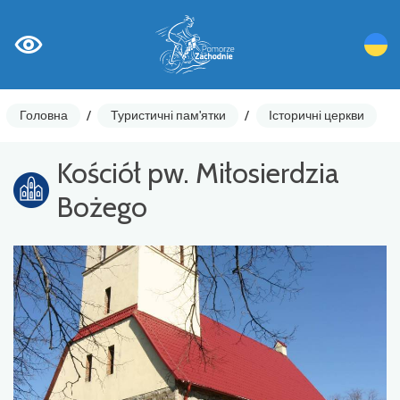
Головна
/
Туристичні пам'ятки
/
Історичні церкви
Kościół pw. Miłosierdzia
Bożego