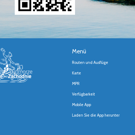
Menü
Routen und Ausflüge
Karte
MPR
Verfügbarkeit
Mobile App
Laden Sie die App herunter