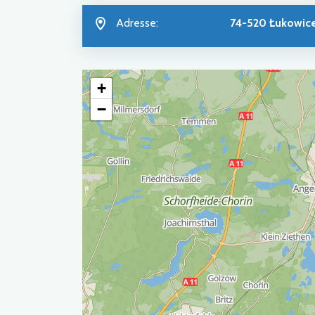
Adresse:
74-520 Łukowic
+
−