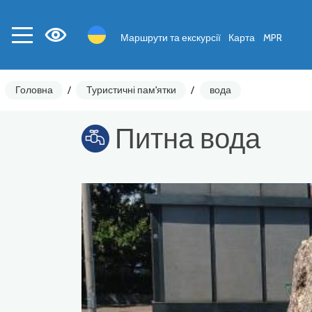
Маршрути та екскурсії
Карта
MPR
Головна
/
Туристичні пам'ятки
/
вода
Питна вода