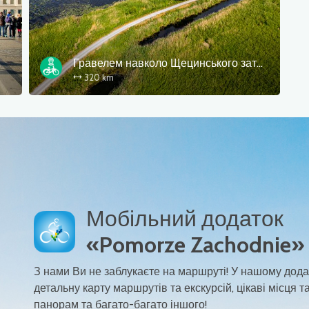
Гравелем навколо Щецинського затоки
320 km
Мобільний додаток
«Pomorze Zachodnie»
З нами Ви не заблукаєте на маршруті! У нашому дода
детальну карту маршрутів та екскурсій, цікаві місця та
панорам та багато-багато іншого!