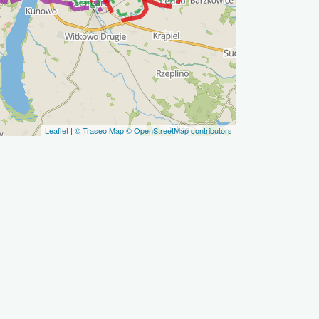
Leaflet
|
© Traseo Map
© OpenStreetMap contributors