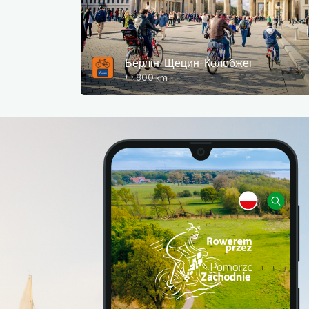
Берлін-Щецин-Колобжег
800 km