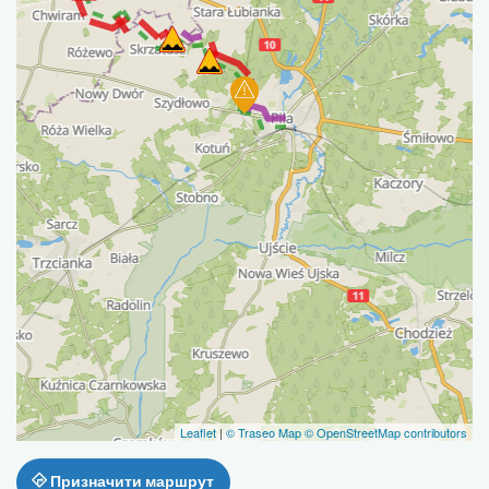
Leaflet
|
© Traseo Map
© OpenStreetMap contributors
Призначити маршрут