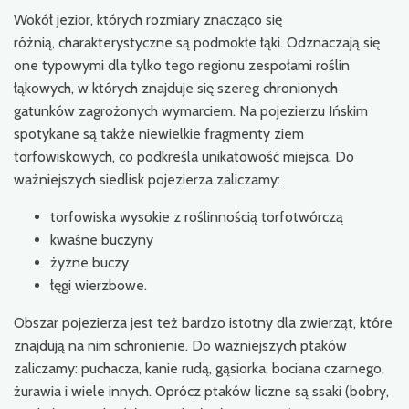
Wokół jezior, których rozmiary znacząco się
różnią, charakterystyczne są podmokłe łąki. Odznaczają się
one typowymi dla tylko tego regionu zespołami roślin
łąkowych, w których znajduje się szereg chronionych
gatunków zagrożonych wymarciem. Na pojezierzu Ińskim
spotykane są także niewielkie fragmenty ziem
torfowiskowych, co podkreśla unikatowość miejsca. Do
ważniejszych siedlisk pojezierza zaliczamy:
torfowiska wysokie z roślinnością torfotwórczą
kwaśne buczyny
żyzne buczy
łęgi wierzbowe.
Obszar pojezierza jest też bardzo istotny dla zwierząt, które
znajdują na nim schronienie. Do ważniejszych ptaków
zaliczamy: puchacza, kanie rudą, gąsiorka, bociana czarnego,
żurawia i wiele innych. Oprócz ptaków liczne są ssaki (bobry,