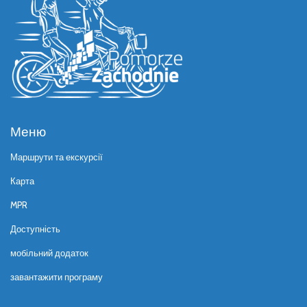
Меню
Маршрути та екскурсії
Карта
MPR
Доступність
мобільний додаток
завантажити програму