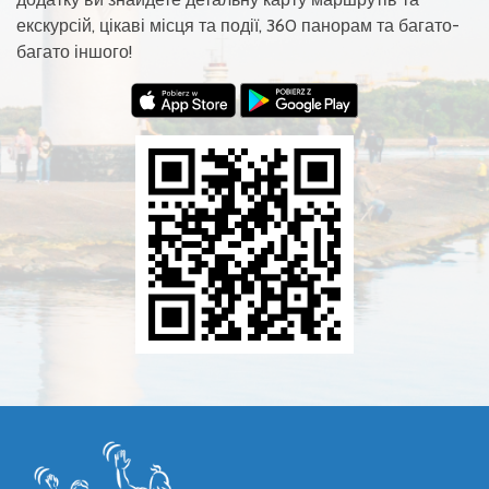
екскурсій, цікаві місця та події, 360 панорам та багато-
багато іншого!