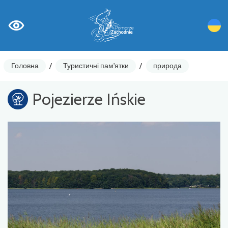
Головна
/
Туристичні пам'ятки
/
природа
Pojezierze Ińskie