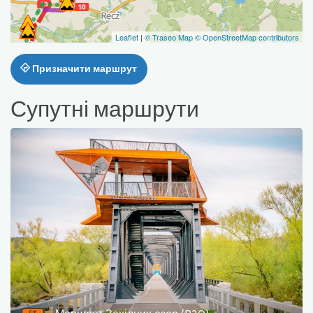
Leaflet
|
© Traseo Map
© OpenStreetMap contributors
Призначити маршрут
Супутні маршрути