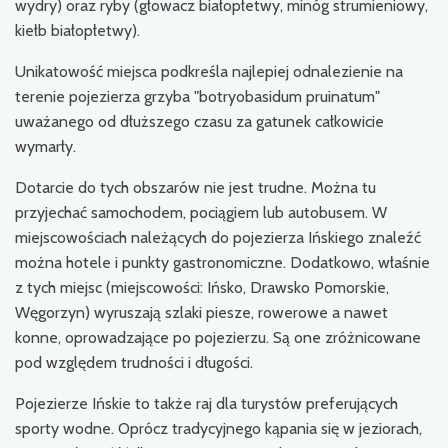
wydry) oraz ryby (głowacz białopłetwy, minóg strumieniowy,
kiełb białopłetwy).
Unikatowość miejsca podkreśla najlepiej odnalezienie na
terenie pojezierza grzyba "botryobasidum pruinatum"
uważanego od dłuższego czasu za gatunek całkowicie
wymarły.
Dotarcie do tych obszarów nie jest trudne. Można tu
przyjechać samochodem, pociągiem lub autobusem. W
miejscowościach należących do pojezierza Ińskiego znaleźć
można hotele i punkty gastronomiczne. Dodatkowo, właśnie
z tych miejsc (miejscowości: Ińsko, Drawsko Pomorskie,
Węgorzyn) wyruszają szlaki piesze, rowerowe a nawet
konne, oprowadzające po pojezierzu. Są one zróżnicowane
pod względem trudności i długości.
Pojezierze Ińskie to także raj dla turystów preferujących
sporty wodne. Oprócz tradycyjnego kąpania się w jeziorach,