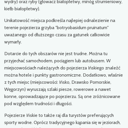
wydry) oraz ryby (głowacz białopłetwy, minóg strumieniowy,
kiełb białopłetwy).
Unikatowość miejsca podkreśla najlepiej odnalezienie na
terenie pojezierza grzyba "botryobasidum pruinatum"
uważanego od dłuższego czasu za gatunek całkowicie
wymarły.
Dotarcie do tych obszarów nie jest trudne. Można tu
przyjechać samochodem, pociągiem lub autobusem. W
miejscowościach należących do pojezierza Ińskiego znaleźć
można hotele i punkty gastronomiczne. Dodatkowo, właśnie
z tych miejsc (miejscowości: Ińsko, Drawsko Pomorskie,
Węgorzyn) wyruszają szlaki piesze, rowerowe a nawet
konne, oprowadzające po pojezierzu. Są one zróżnicowane
pod względem trudności i długości.
Pojezierze Ińskie to także raj dla turystów preferujących
sporty wodne. Oprócz tradycyjnego kąpania się w jeziorach,