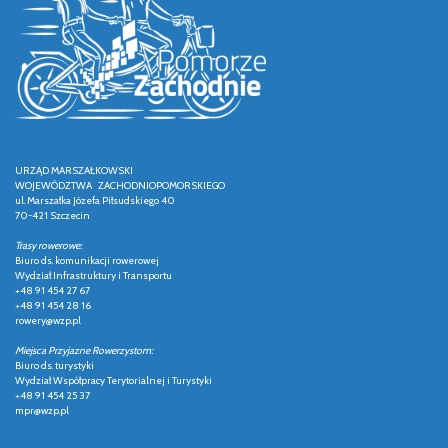
URZĄD MARSZAŁKOWSKI
WOJEWÓDZTWA ZACHODNIOPOMORSKIEGO
ul. Marszałka Józefa Piłsudskiego 40
70-421 Szczecin
Trasy rowerowe:
Biuro ds. komunikacji rowerowej
Wydział Infrastruktury i Transportu
+48 91 454 27 67
+48 91 454 28 16
rowery@wzp.pl
Miejsca Przyjazne Rowerzystom:
Biuro ds. turystyki
Wydział Współpracy Terytorialnej i Turystyki
+48 91 454 25 37
mpr@wzp.pl