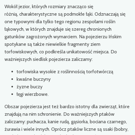
Wokół jezior, których rozmiary znacząco się
różnią, charakterystyczne są podmokłe łąki. Odznaczają się
one typowymi dla tylko tego regionu zespołami roślin
łąkowych, w których znajduje się szereg chronionych
gatunków zagrożonych wymarciem. Na pojezierzu Ińskim
spotykane są także niewielkie fragmenty ziem
torfowiskowych, co podkreśla unikatowość miejsca. Do
ważniejszych siedlisk pojezierza zaliczamy:
torfowiska wysokie z roślinnością torfotwórczą
kwaśne buczyny
żyzne buczy
łęgi wierzbowe.
Obszar pojezierza jest też bardzo istotny dla zwierząt, które
znajdują na nim schronienie. Do ważniejszych ptaków
zaliczamy: puchacza, kanie rudą, gąsiorka, bociana czarnego,
żurawia i wiele innych. Oprócz ptaków liczne są ssaki (bobry,