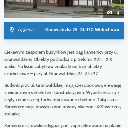
4
Адреса:
Grunwaldzka 25, 74-120 Widuchowa
Ciekawym zespołem budynków jest ciąg kamienicy przy ul.
Grunwaldzkiej. Obiekty pochodzą z przełomu XVIII i XIX
wieku. Na liście zabytków znalazły się trzy obiekty
szachulcowe – przy ul. Grunwaldzkiej 23, 25 i 27.
Budynki przy ul. Grunwaldzkiej mają sześcioosiową elewację
z widocznym szkieletem konstrukcyjnym. Wypełnienia są z
cegły ceramicznej, fachy otynkowane i bielone. Taką samą
Kamienice mają powiększone otwory okienne i XIX-wieczną
stolarkę.
Kamienice są dwukondygnacyjne, zaprojektowane na planie