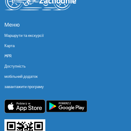
Меню
Маршрути та екскурсії
Карта
MPR
Доступність
мобільний додаток
завантажити програму