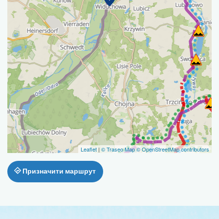
Leaflet
|
© Traseo Map
© OpenStreetMap contributors
Призначити маршрут