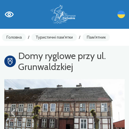
Головна
/
Туристичні пам'ятки
/
Пам'ятник
Domy ryglowe przy ul.
Grunwaldzkiej