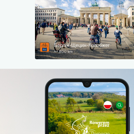
Берлін-Щецин-Колобжег
800 km