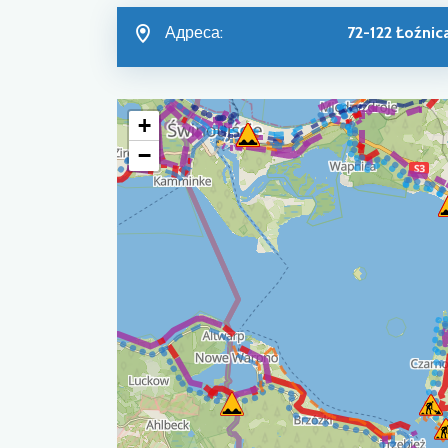
Адреса:
72-122 Łoźnic
+
−