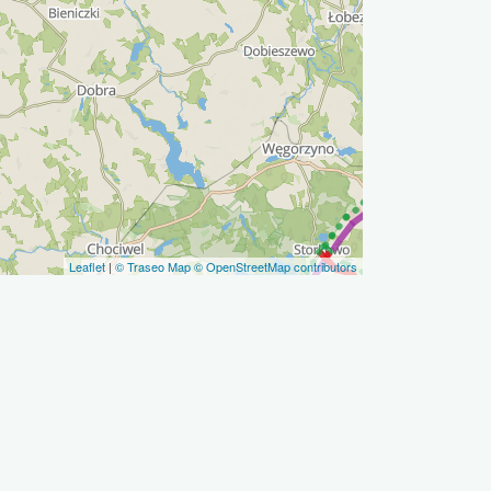
Leaflet
|
© Traseo Map
© OpenStreetMap contributors