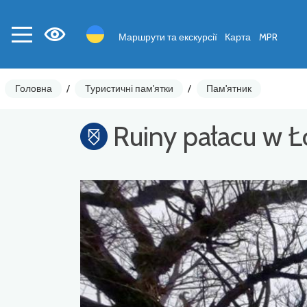
Маршрути та екскурсії
Карта
MPR
Головна
/
Туристичні пам'ятки
/
Пам'ятник
Ruiny pałacu w Ł