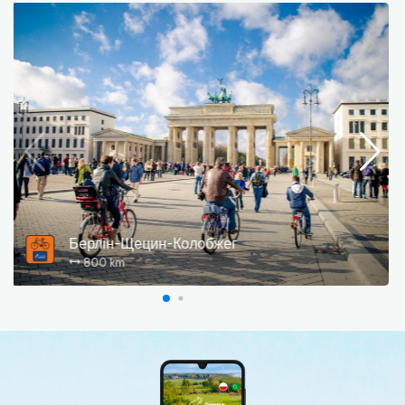
Берлін-Щецин-Колобжег
800 km