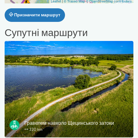
Leaflet
|
© Traseo Map
© OpenStreetMap contributors
Призначити маршрут
Супутні маршрути
Гравелем навколо Щецинського затоки
320 km