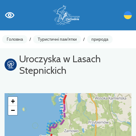
Головна
/
Туристичні пам'ятки
/
природа
Uroczyska w Lasach
Stepnickich
+
−