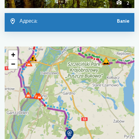
2
Адреса:
Banie
+
−