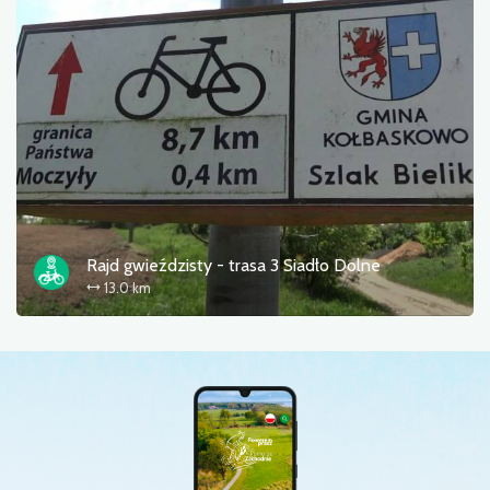
Rajd gwieździsty - trasa 3 Siadło Dolne
13.0 km