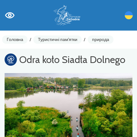
Головна
/
Туристичні пам'ятки
/
природа
Odra koło Siadła Dolnego