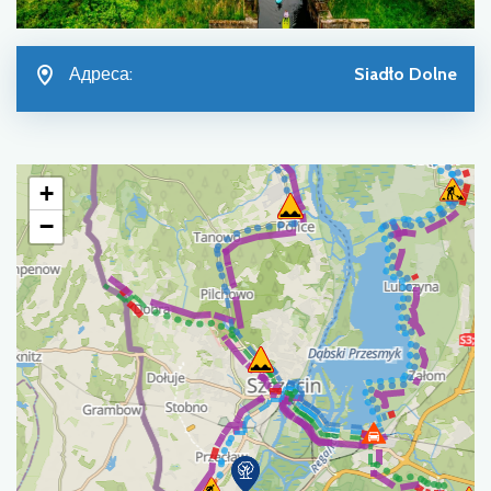
Адреса:
Siadło Dolne
+
−