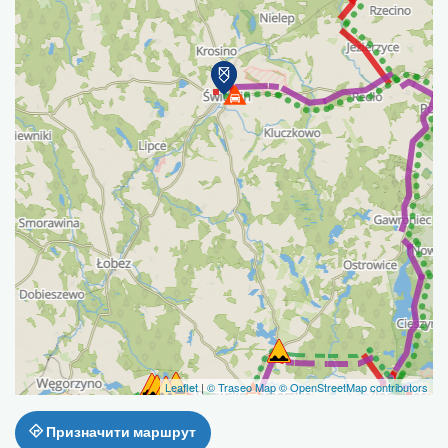
Leaflet
|
© Traseo Map
© OpenStreetMap contributors
Призначити маршрут