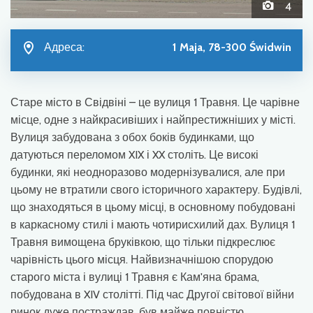
4
Адреса:
1 Maja, 78-300 Świdwin
Старе місто в Свідвіні – це вулиця 1 Травня. Це чарівне
місце, одне з найкрасивіших і найпрестижніших у місті.
Вулиця забудована з обох боків будинками, що
датуються переломом XIX і XX століть. Це високі
будинки, які неодноразово модернізувалися, але при
цьому не втратили свого історичного характеру. Будівлі,
що знаходяться в цьому місці, в основному побудовані
в каркасному стилі і мають чотирисхилий дах. Вулиця 1
Травня вимощена бруківкою, що тільки підкреслює
чарівність цього місця. Найвизначнішою спорудою
старого міста і вулиці 1 Травня є Кам'яна брама,
побудована в XIV столітті. Під час Другої світової війни
ринок дуже постраждав, був майже повністю