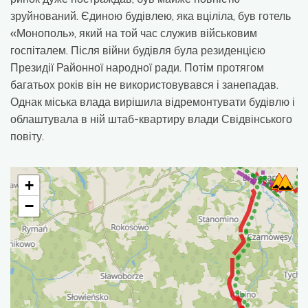
зруйнований. Єдиною будівлею, яка вціліла, був готель
«Монополь», який на той час служив військовим
госпіталем. Після війни будівля була резиденцією
Президії Районної народної ради. Потім протягом
багатьох років він не використовувався і занепадав.
Однак міська влада вирішила відремонтувати будівлю і
облаштувала в ній штаб-квартиру влади Свідвінського
повіту.
+
−