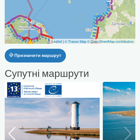
Leaflet
|
© Traseo Map
© OpenStreetMap contributors
Призначити маршрут
Супутні маршрути