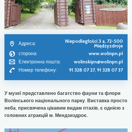
Niepodległości 3 a, 72-500
Адреса:
Międzyzdroje
сторона:
www.wolinpn.pl
Електронна пошта:
wolinskipn@wolinpn.pl
Номер телефону:
91 328 07 27, 91 328 07 37
У музеї представлено багатство фауни та флори
Волінського національного парку. Виставка просто
неба, присвячена цікавим видам птахів, є однією з
головних атракцій м. Мендзиздроє.