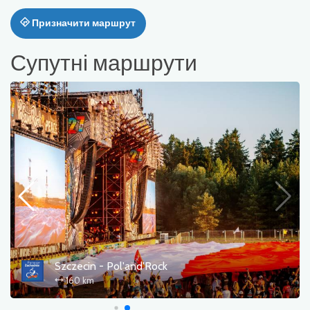
Призначити маршрут
Супутні маршрути
R20)
Szczecin - Pol'and'Rock
160 km