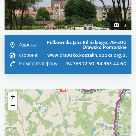
2
Pułkownika Jana Kilińskiego, 78-500
Адреса:
Drawsko Pomorskie
сторона:
www.drawsko.koszalin.opoka.org.pl
Номер телефону:
94 363 22 50, 94 363 44 60
+
−