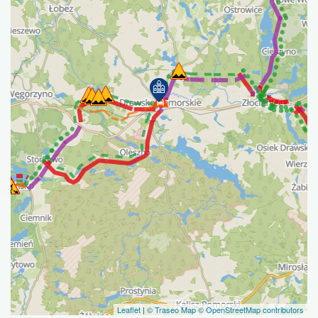
Leaflet
|
© Traseo Map
© OpenStreetMap contributors