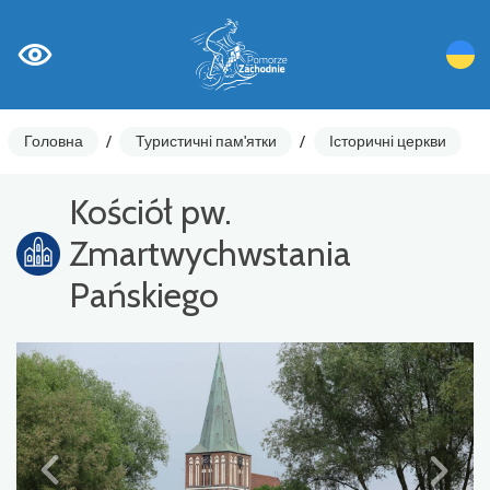
Головна
/
Туристичні пам'ятки
/
Історичні церкви
Kościół pw.
Zmartwychwstania
Pańskiego