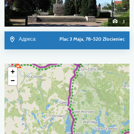
3
Адреса:
Plac 3 Maja, 78-520 Złocieniec
+
−