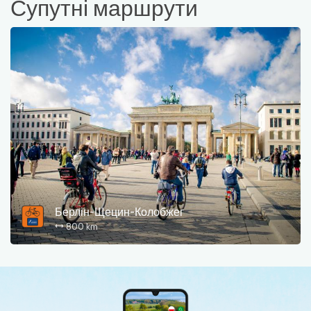
Супутні маршрути
Берлін-Щецин-Колобжег
800 km