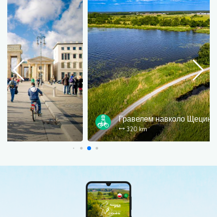
Гравелем навколо Щецинського затоки
320 km