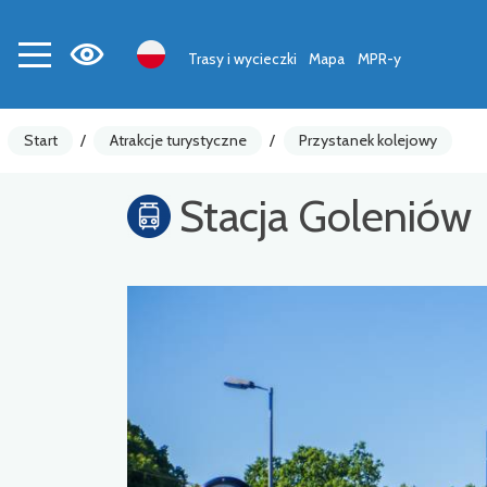
Trasy i wycieczki
Mapa
MPR-y
Start
/
Atrakcje turystyczne
/
Przystanek kolejowy
Stacja Goleniów