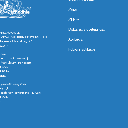
Mapa
MPR-y
Deklaracja dostępności
ARSZAŁKOWSKI
ZTWA ZACHODNIOPOMORSKIEGO
Aplikacja
łka Józefa Piłsudskiego 40
czecin
Pobierz aplikację
rowe:
 komunikacji rowerowej
frastruktury i Transportu
4 27 67
4 28 16
p.pl
zyjazne Rowerzystom:
urystyki
półpracy Terytorialnej i Turystyki
4 25 37
pl