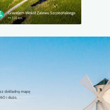
kiego
Szczecin Dąbie - Goleniów
34.0 km
ziesz dokładną mapę
360 i dużo,