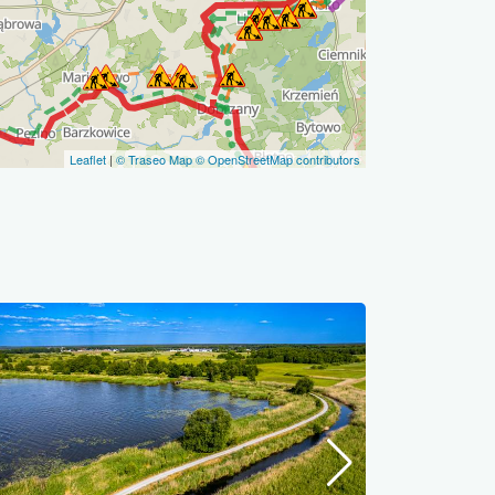
Leaflet
|
© Traseo Map
© OpenStreetMap contributors