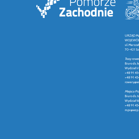
URZĄD M
WOJEWÓD
ul. Marsza
70-421 Sz
Trasy rowe
Biuro ds.
Wydział In
+48 91 45
+48 91 45
rowery@wz
Miejsca Pr
Biuro ds. t
Wydział Ws
+48 91 45
mpr@wzp.