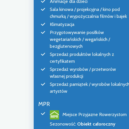
Animacje dla dzieci
Sala kinowa / projekcyjna / kino pod
chmurką / wypożyczalnia filmów i bajek
Klimatyzacja
Przygotowywanie posiłków
wegetariańskich / wegańskich /
bezglutenowych
Sprzedaż produktów lokalnych z
certyfikatem
Sprzedaż wyrobów / przetworów
własnej produkcji
Sprzedaż pamiątek / wyrobów lokalnyc
artystów
MPR
Miejsce Przyjazne Rowerzystom
Sezonowość
:
Obiekt całoroczny