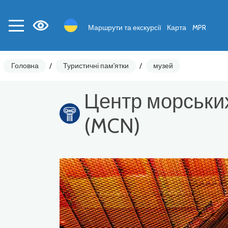
Маршрути та екскурсії
Карта
MPR
Головна
/
Туристичні пам'ятки
/
музей
Центр морськи
(MCN)