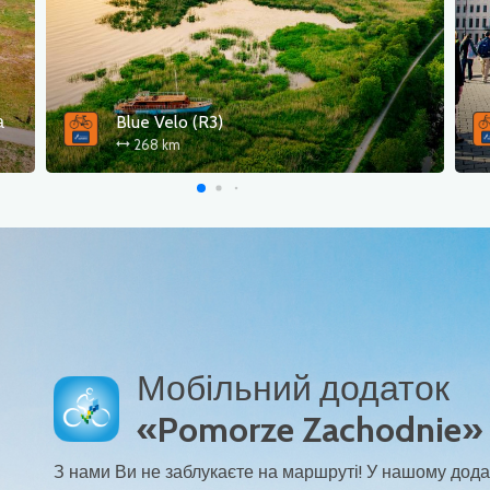
Берлін-Щецин-Колобжег
800 km
Мобільний додаток
«Pomorze Zachodnie»
З нами Ви не заблукаєте на маршруті! У нашому дода