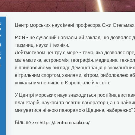
5
Центр морських наук імені професора Єжи Стельмах
n
/
MCN - це сучасний навчальний заклад, що дозволяє д
i
таємниці науки і техніки.
;
Лейтмотивом центру є море - тема, яка дозволяє пред
u
математика, астрономія, географія, медицина, технологі
4
в привабливому вигляді. Демонстрація різноманітних
вітрильним спортом, хвилями, вітром, риболовлею аб
унікальним не лише в Європі, але й у світі.
b
У Центрі морських наук знаходиться постійна виставк
планетарій, наукові та освітні лабораторії, а на найви
милуватися нічною панорамою Щецина, набережної Хро
Більше >>> https://centrumnauki.eu/