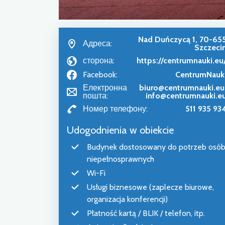
Nad Duńczycą 1, 70-65
Адреса:
Szczeci
сторона:
https://centrumnauki.eu
Facebook:
CentrumNauk
Електронна
biuro@centrumnauki.eu
пошта:
info@centrumnauki.e
Номер телефону:
511 935 93
Udogodnienia w obiekcie
Budynek dostosowany do potrzeb osó
niepełnosprawnych
Wi-Fi
Usługi biznesowe (zaplecze biurowe,
organizacja konferencji)
Płatność kartą / BLIK / telefon, itp.