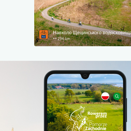
досховища
Blue Velo (R3)
268 km