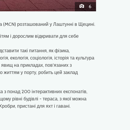
6
а (MCN) розташований у Лаштунні в Щецині.
ітям і дорослим відкривати для себе
ставити такі питання, як фізика,
я, екологія, соціологія, історія та культура
 явищ на прикладах, пов'язаних з
о життям у порту, робить цей заклад
а з понад 200 інтерактивних експонатів,
щому рівні будівлі - тераса, з якої можна
бри, пристані для яхт і гавані.