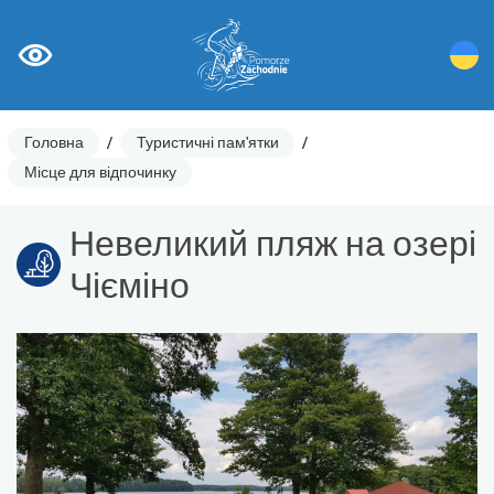
Головна
/
Туристичні пам'ятки
/
Місце для відпочинку
Невеликий пляж на озері
Чієміно