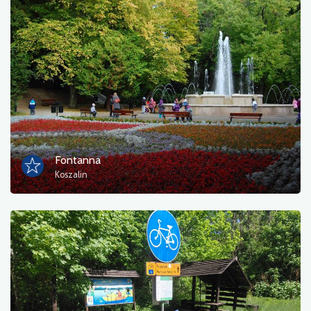
Фотографії
Інший
сортувати
Fontanna
Koszalin
OK