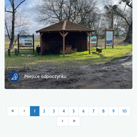
Miejsce odpoczynku
1
2
3
4
5
6
7
8
9
10