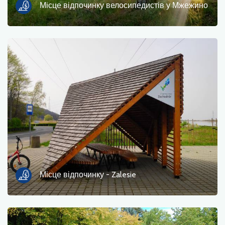
Місце відпочинку велосипедистів у Мжежино
Пором
природа
Залізнична станція
Точка зору
Магазин і велосипедний сервіс
спорт і відпочинок
вода
Місце відпочинку - Zalesie
Пам'ятник
Історичні церкви