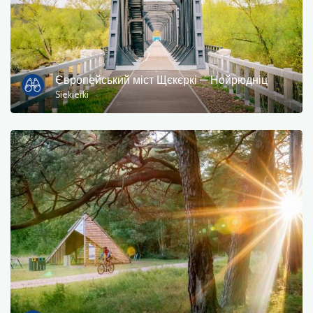
Гастрономія
інформація для туристів
зони для купання
Європейський міст Щєкєркі — Нойрюдніц
Siekierki
культури та розваг
Місце для відпочинку
Військові
музей
Проживання
кемпінги
Пам'ятники, скульптури, фрески