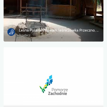
Leśna Polana, Wigwam, leśniczówka Przeczno, gm. Bierzwnik
Trzebicz