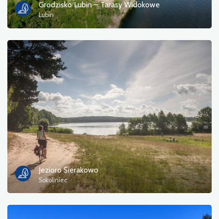
Grodzisko Lubin – Tarasy Widokowe
Lubin
Jezioro Sierakowo
Sokoliniec