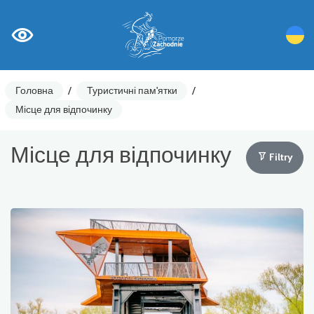
Головна
/
Туристичні пам'ятки
/
Місце для відпочинку
Місце для відпочинку
Filtry
Лічильники циклів
Ostrzeżenia
Цікаві місця