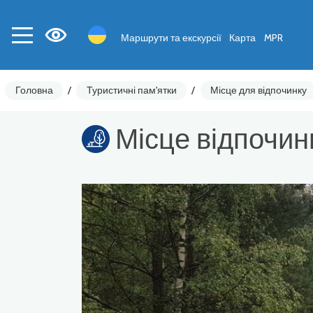
Маршрути та екскурсії
Карта
MPR
Головна
/
Туристичні пам'ятки
/
Місце для відпочинку
Місце відпочин