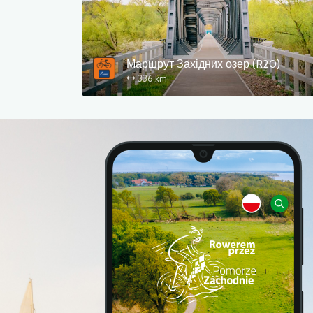
Маршрут Західних озер (R20)
336 km