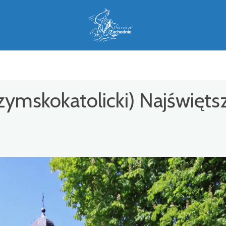
(rzymskokatolicki) Najświęts