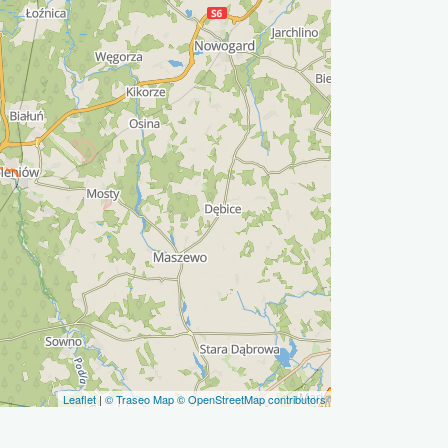
Leaflet
|
© Traseo Map
© OpenStreetMap contributors