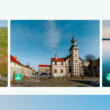
а
Pętla Szczecin - Rieth
105 km