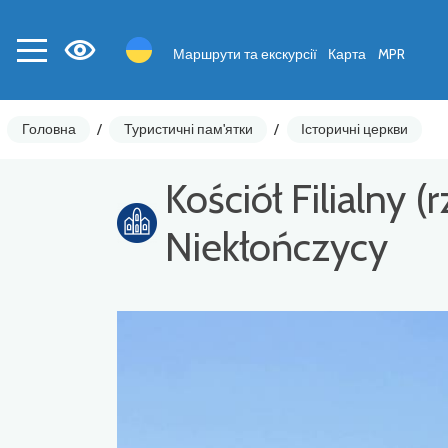
Маршрути та екскурсії
Карта
MPR
Головна
/
Туристичні пам'ятки
/
Історичні церкви
Kościół Filialny 
Niekłończycy