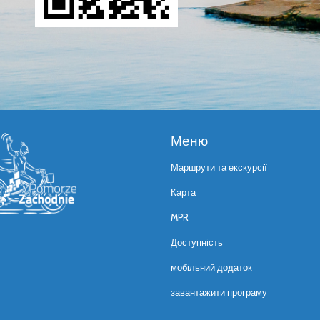
Меню
Маршрути та екскурсії
Карта
MPR
Доступність
мобільний додаток
завантажити програму