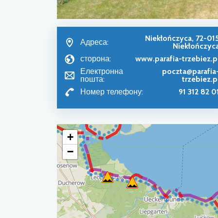
Niekłończyca, 72-01
Адреса:
Niekłończyc
сторона:
www.parafia-trzebiez.p
Електронна
poczta@parafia
пошта:
trzebiez.p
Номер телефону:
91 312 82 0
+
−