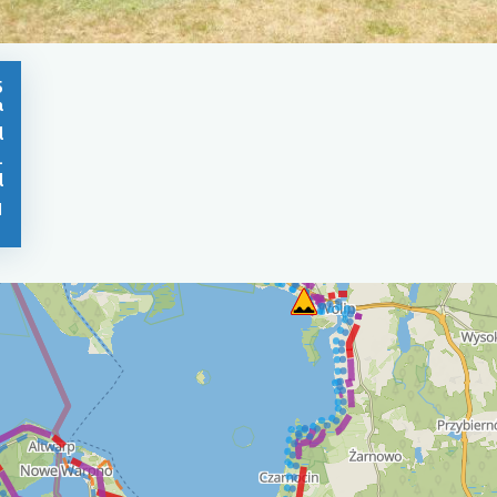
5
a
l
-
l
1