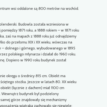
centrum wsi oddalone są 800 metrów na wschód.
olenderski. Budowla została wzniesiona w
pomiędzy 1871 roku, a 1888 rokiem – w 1871 roku
aka, zaś na mapach z 1888 roku już odnajdziemy
ylko do przełomu XIX i XX wieku, wówczas na
nów – dolnego i górnego, wybudowanego w 1895
zez polskiego młynarza i działał do 1960 roku.
uinę. Dopiero w 1990 roku budynek został
ie okręgu o średnicy 815 cm. Obiekt ma
ściętego stożka. Jeszcze w latach 80. XX wieku
obiekt (łącznie z dachem) miał 1100 cm
y. Wewnątrz budynek był podzielony
 samej górze znajdowały się mechanizmy
yposażenia wiatraka zachowało się niewiele: