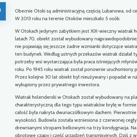
i
Obecnie Otoki są administracyjną częścią Lubanowa, od 
W 2013 roku na terenie Otoków mieszkało 5 osób.
W Otokach jedynym zabytkiem jest XIX-wieczny wiatrak h
latach 70, obiekt został wybudowany najprawdopodobniej 
nie pojawiają się jeszcze żadne wzmianki dotyczące wiatr
ten budynek. Według ustnych przekazów wiatrak działał t
potrzeby wsi wystarczająca była praca istniejących mły
roku. Po 1945 roku wiatrak został ponownie uruchomiony pr
Przez kolejne 30 lat obiekt był nieużywany i popadał w r
wykupiony przez prywatnego inwestora.
Wiatrak holenderski w Otokach został wybudowany na plan
charakterystyczną dla tego typu wiatraków bryłę w formie 
całość była nakryta dwunaczółkowym dachem. Pierwotnie 
wysokości. Budowla została wzniesiona z czerwonej cegł
drewnianymi stropami belkowymi na trzy kondygnacja. Na
obrotowe czapy i część urządzeń transmisyjnych. Dziś z w