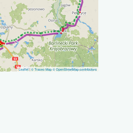
Leaflet
|
© Traseo Map
© OpenStreetMap contributors