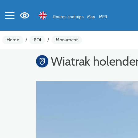
Routes and trips
Map
MPR
Home
/
POI
/
Monument
Wiatrak holender