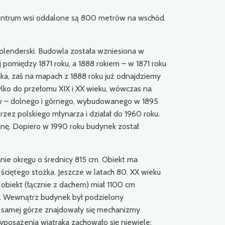
centrum wsi oddalone są 800 metrów na wschód.
olenderski. Budowla została wzniesiona w
pomiędzy 1871 roku, a 1888 rokiem – w 1871 roku
aka, zaś na mapach z 1888 roku już odnajdziemy
ylko do przełomu XIX i XX wieku, wówczas na
nów – dolnego i górnego, wybudowanego w 1895
zez polskiego młynarza i działał do 1960 roku.
uinę. Dopiero w 1990 roku budynek został
ie okręgu o średnicy 815 cm. Obiekt ma
ściętego stożka. Jeszcze w latach 80. XX wieku
obiekt (łącznie z dachem) miał 1100 cm
y. Wewnątrz budynek był podzielony
 samej górze znajdowały się mechanizmy
yposażenia wiatraka zachowało się niewiele: