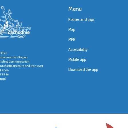
Menu
Routes and trips
Map
MPR
Accessibility
Office
stpomeranian Region
Mobile app
r Cycling Communication
t of Infrastructure and Transport
Download the app
4 27 66
4 28 16
p.pl