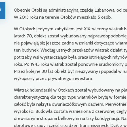
i
Obecnie Otoki są administracyjną częścią Lubanowa, od 
W 2013 roku na terenie Otoków mieszkało 5 osób.
W Otokach jedynym zabytkiem jest XIX-wieczny wiatrak h
latach 70, obiekt został wybudowany najprawdopodobniej 
nie pojawiają się jeszcze żadne wzmianki dotyczące wiatr
ten budynek. Według ustnych przekazów wiatrak działał t
potrzeby wsi wystarczająca była praca istniejących mły
roku. Po 1945 roku wiatrak został ponownie uruchomiony pr
Przez kolejne 30 lat obiekt był nieużywany i popadał w r
wykupiony przez prywatnego inwestora.
Wiatrak holenderski w Otokach został wybudowany na plan
charakterystyczną dla tego typu wiatraków bryłę w formie 
całość była nakryta dwunaczółkowym dachem. Pierwotnie 
wysokości. Budowla została wzniesiona z czerwonej cegł
drewnianymi stropami belkowymi na trzy kondygnacja. Na
obrotowe czapy i część urządzeń transmisyjnych. Dziś z w