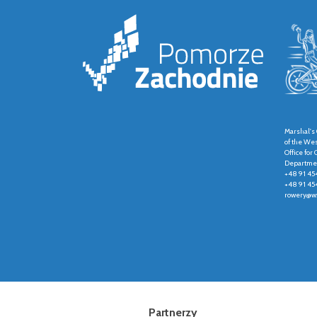
Marshal's 
of the We
Office fo
Departmen
+48 91 45
+48 91 45
rowery@wz
Partnerzy