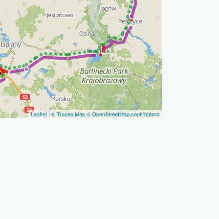
Leaflet
|
© Traseo Map
© OpenStreetMap contributors