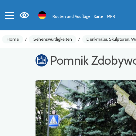
Routen und Ausflüge
Karte
MPR
Home
/
Sehenswürdigkeiten
/
Denkmäler, Skulpturen, 
Pomnik Zdobywc