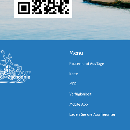
Menü
Routen und Ausflüge
Karte
MPR
Verfügbarkeit
Mobile App
Laden Sie die App herunter