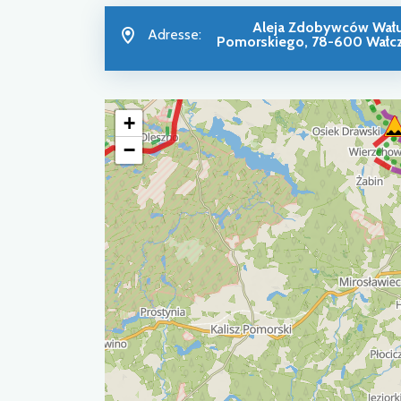
Aleja Zdobywców Wał
Adresse:
Pomorskiego, 78-600 Wałc
+
−