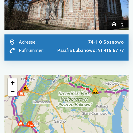
2
Adresse:
74-110 Sosnowo
Rufnummer:
Parafia Lubanowo: 91 416 67 77
+
−