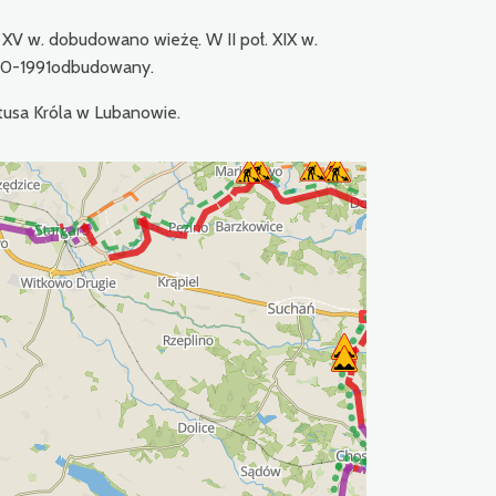
W XV w. dobudowano wieżę. W II poł. XIX w.
980-1991odbudowany.
stusa Króla w Lubanowie.