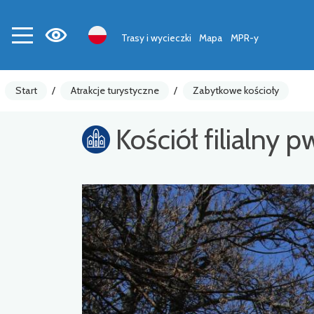
Trasy i wycieczki
Mapa
MPR-y
Start
/
Atrakcje turystyczne
/
Zabytkowe kościoły
Kościół filialny