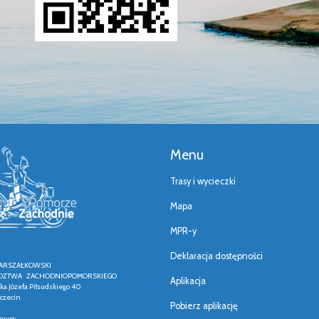
Menu
Trasy i wycieczki
Mapa
MPR-y
Deklaracja dostępności
ARSZAŁKOWSKI
ZTWA ZACHODNIOPOMORSKIEGO
Aplikacja
łka Józefa Piłsudskiego 40
czecin
Pobierz aplikację
rowe: