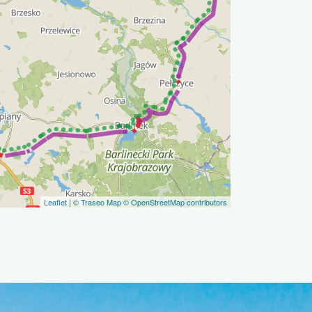
Leaflet
|
© Traseo Map
© OpenStreetMap contributors