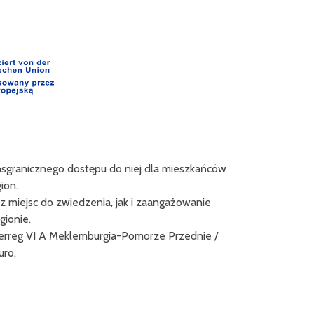
ansgranicznego dostępu do niej dla mieszkańców
Projekt "Innova
ion.
Europa
 miejsc do zwiedzenia, jak i zaangażowanie
Liderem projektu
ionie.
Közhasznú No
erreg VI A Meklemburgia-Pomorze Przednie /
uro.
Celem projektu
nowego zinteg
klimatycznej