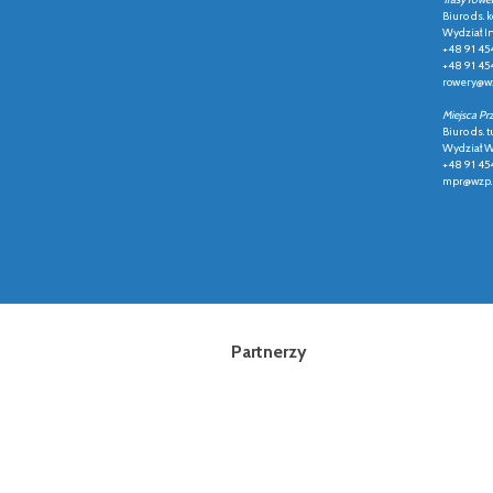
Biuro ds.
Wydział In
+48 91 45
+48 91 45
rowery@wz
Miejsca Pr
Biuro ds. t
Wydział Ws
+48 91 45
mpr@wzp.
Partnerzy