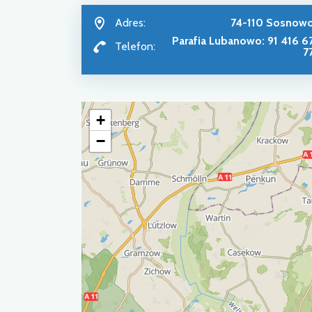
Adres:
74-110 Sosnow
Parafia Lubanowo: 91 416 6
Telefon:
7
+
−