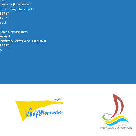
 komunikacji rowerowej
frastruktury i Transportu
4 27 67
4 28 16
p.pl
zyjazne Rowerzystom:
urystyki
półpracy Terytorialnej i Turystyki
4 25 37
pl