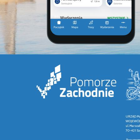
URZĄD M
WOJEWÓD
ul. Marsza
70-421 Sz
Trasy rowe