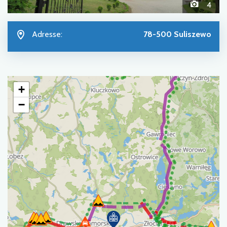
4
Adresse:
78-500 Suliszewo
+
−