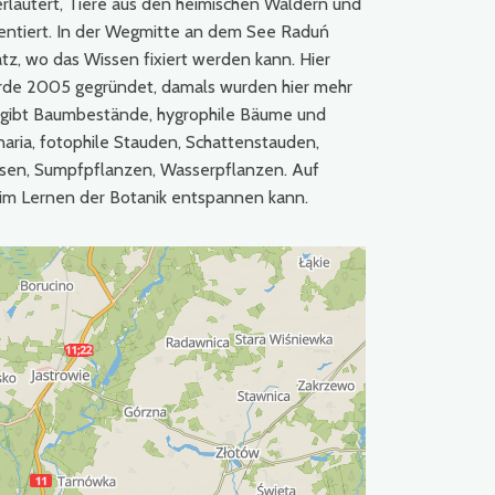
rläutert, Tiere aus den heimischen Wäldern und
sentiert. In der Wegmitte an dem See Raduń
tz, wo das Wissen fixiert werden kann. Hier
rde 2005 gegründet, damals wurden hier mehr
s gibt Baumbestände, hygrophile Bäume und
ria, fotophile Stauden, Schattenstauden,
en, Sumpfpflanzen, Wasserpflanzen. Auf
eim Lernen der Botanik entspannen kann.