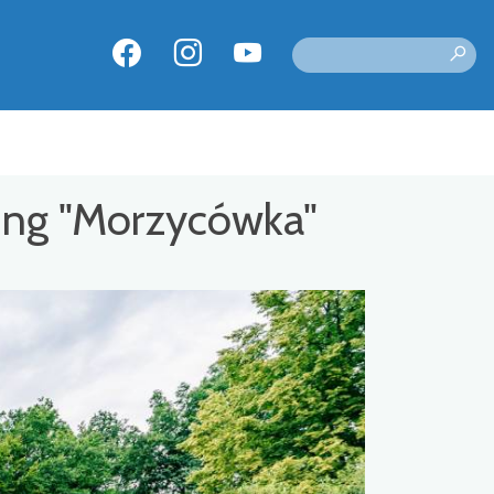
ung "Morzycówka"