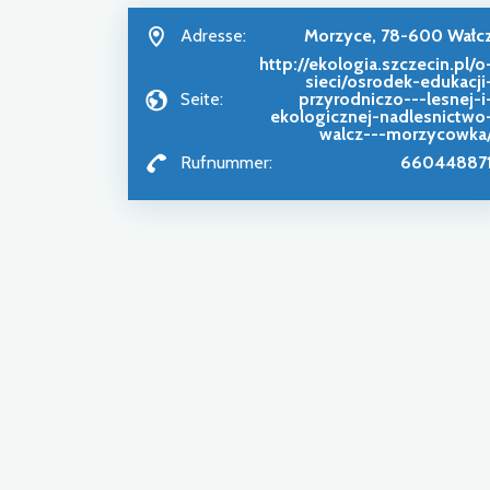
Adresse:
Morzyce, 78-600 Wałc
http://ekologia.szczecin.pl/o
sieci/osrodek-edukacji
Seite:
przyrodniczo---lesnej-i
ekologicznej-nadlesnictwo
walcz---morzycowka
Rufnummer:
66044887