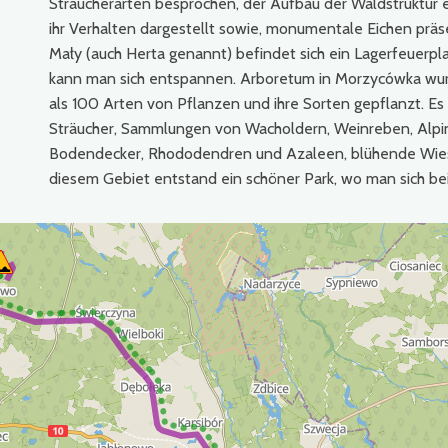
Sträucherarten besprochen, der Aufbau der Waldstruktur e
ihr Verhalten dargestellt sowie, monumentale Eichen prä
Mały (auch Herta genannt) befindet sich ein Lagerfeuerpla
kann man sich entspannen. Arboretum in Morzycówka wu
als 100 Arten von Pflanzen und ihre Sorten gepflanzt. E
Sträucher, Sammlungen von Wacholdern, Weinreben, Alpina
Bodendecker, Rhododendren und Azaleen, blühende Wies
diesem Gebiet entstand ein schöner Park, wo man sich b