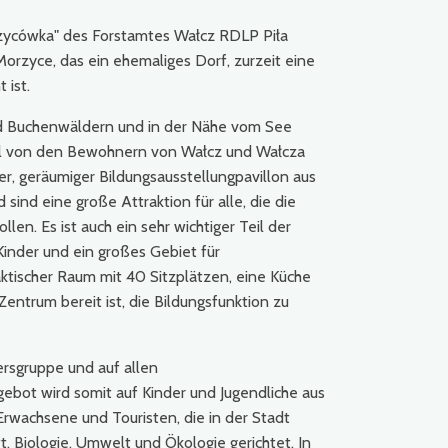
rzycówka" des Forstamtes Wałcz RDLP Piła
rzyce, das ein ehemaliges Dorf, zurzeit eine
 ist.
nd Buchenwäldern und in der Nähe vom See
wohl von den Bewohnern von Wałcz und Wałcza
er, geräumiger Bildungsausstellungpavillon aus
sind eine große Attraktion für alle, die die
en. Es ist auch ein sehr wichtiger Teil der
 Kinder und ein großes Gebiet für
daktischer Raum mit 40 Sitzplätzen, eine Küche
Zentrum bereit ist, die Bildungsfunktion zu
ersgruppe und auf allen
bot wird somit auf Kinder und Jugendliche aus
Erwachsene und Touristen, die in der Stadt
t, Biologie, Umwelt und Ökologie gerichtet. In