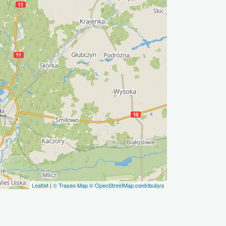
Leaflet
|
© Traseo Map
© OpenStreetMap contributors