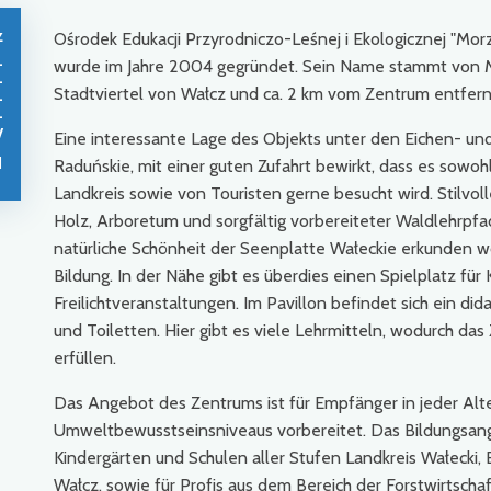
z
Ośrodek Edukacji Przyrodniczo-Leśnej i Ekologicznej "Mo
-
wurde im Jahre 2004 gegründet. Sein Name stammt von Mo
-
Stadtviertel von Wałcz und ca. 2 km vom Zentrum entfernt
-
-
/
Eine interessante Lage des Objekts unter den Eichen- u
1
Raduńskie, mit einer guten Zufahrt bewirkt, dass es so
Landkreis sowie von Touristen gerne besucht wird. Stilvoll
Holz, Arboretum und sorgfältig vorbereiteter Waldlehrpfad 
natürliche Schönheit der Seenplatte Wałeckie erkunden woll
Bildung. In der Nähe gibt es überdies einen Spielplatz für
Freilichtveranstaltungen. Im Pavillon befindet sich ein di
und Toiletten. Hier gibt es viele Lehrmitteln, wodurch das 
erfüllen.
Das Angebot des Zentrums ist für Empfänger in jeder Alt
Umweltbewusstseinsniveaus vorbereitet. Das Bildungsange
Kindergärten und Schulen aller Stufen Landkreis Wałecki, 
Wałcz, sowie für Profis aus dem Bereich der Forstwirtschaf