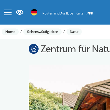
Routen und Ausflüge
Karte
MPR
Home
/
Sehenswürdigkeiten
/
Natur
Zentrum für Nat