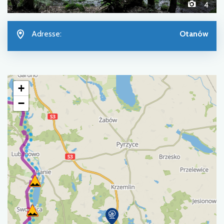
4
Adresse:
Otanów
+
−