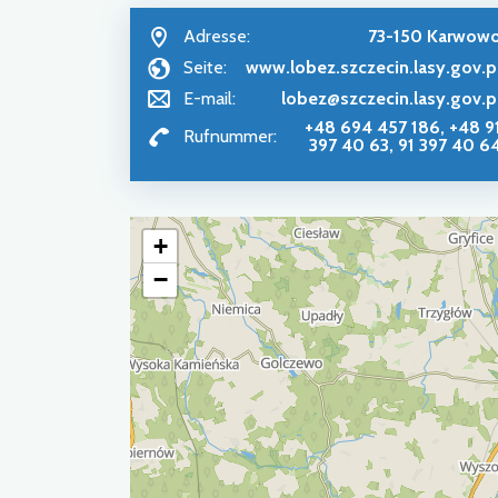
Adresse:
73-150 Karwow
Seite:
www.lobez.szczecin.lasy.gov.p
E-mail:
lobez@szczecin.lasy.gov.p
+48 694 457 186, +48 9
Rufnummer:
397 40 63, 91 397 40 6
+
−