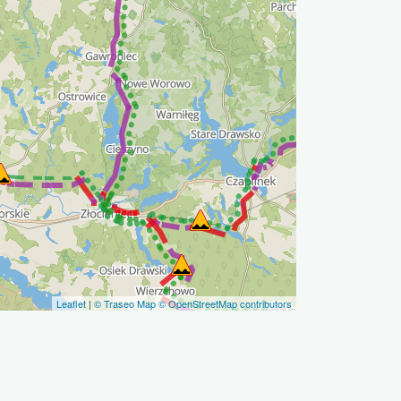
Leaflet
|
© Traseo Map
© OpenStreetMap contributors