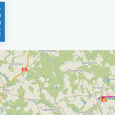
o
l
l
1
4