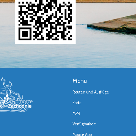
Menü
Routen und Ausflüge
Karte
MPR
Verfügbarkeit
Mobile App