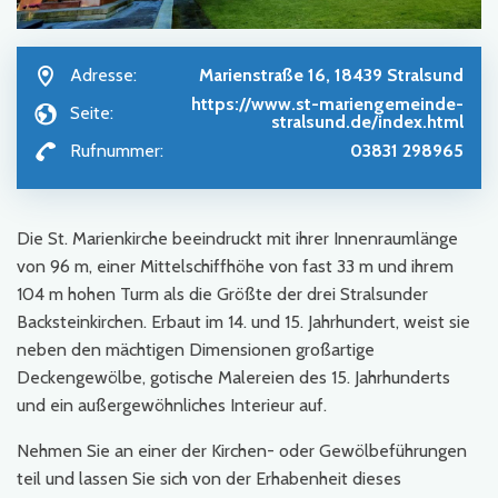
Adresse:
Marienstraße 16, 18439 Stralsund
https://www.st-mariengemeinde-
Seite:
stralsund.de/index.html
Rufnummer:
03831 298965
Die St. Marienkirche beeindruckt mit ihrer Innenraumlänge
von 96 m, einer Mittelschiffhöhe von fast 33 m und ihrem
104 m hohen Turm als die Größte der drei Stralsunder
Backsteinkirchen. Erbaut im 14. und 15. Jahrhundert, weist sie
neben den mächtigen Dimensionen großartige
Deckengewölbe, gotische Malereien des 15. Jahrhunderts
und ein außergewöhnliches Interieur auf.
Nehmen Sie an einer der Kirchen- oder Gewölbeführungen
teil und lassen Sie sich von der Erhabenheit dieses