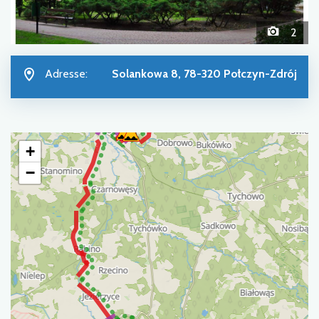
2
Adresse:
Solankowa 8, 78-320 Połczyn-Zdrój
+
−