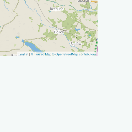
Leaflet
|
© Traseo Map
© OpenStreetMap contributors