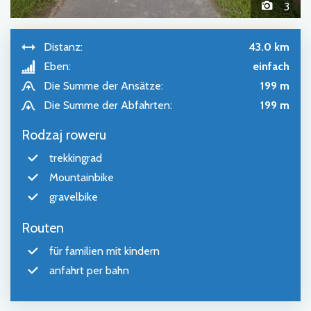
3
Distanz:
43.0 km
Eben:
einfach
Die Summe der Ansätze:
199 m
Die Summe der Abfahrten:
199 m
Rodzaj roweru
trekkingrad
Mountainbike
gravelbike
Routen
für familien mit kindern
anfahrt per bahn