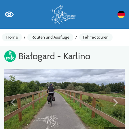
Home
/
Routen und Ausflüge
/
Fahrradtouren
Białogard - Karlino