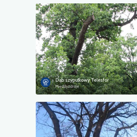
Dąb szypułkowy Telesfor
Międzyzdroje