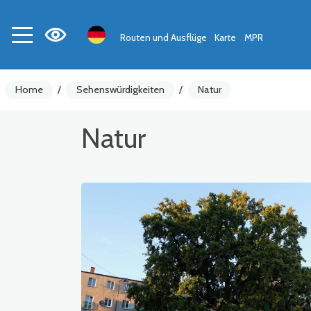
Routen und Ausflüge
Karte
MPR
Home
/
Sehenswürdigkeiten
/
Natur
Natur