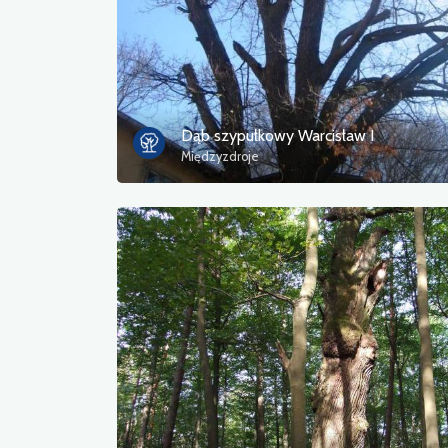
Dąb szypułkowy Warcisław I
Międzyzdroje