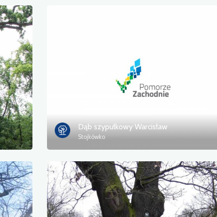
Dąb szypułkowy Warcisław
Stojkówko