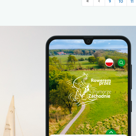
9
10
11