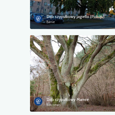
Dąb szypułkowy Jagiełło (Pokoju)
Banie
Dąb szypułkowy Mamre
Kołczewo