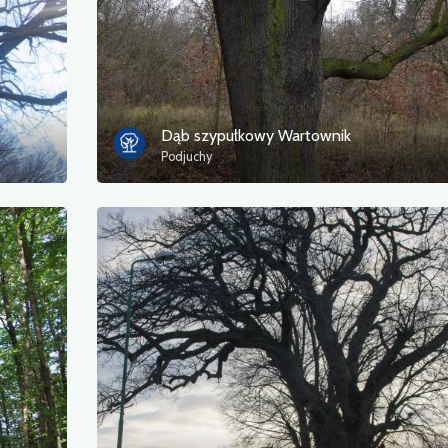
Dąb szypułkowy Wartownik
Podjuchy