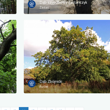
Dąb szypułkowy Zastańczyk
Zastań
Dąb Zbójnicki
Kurów