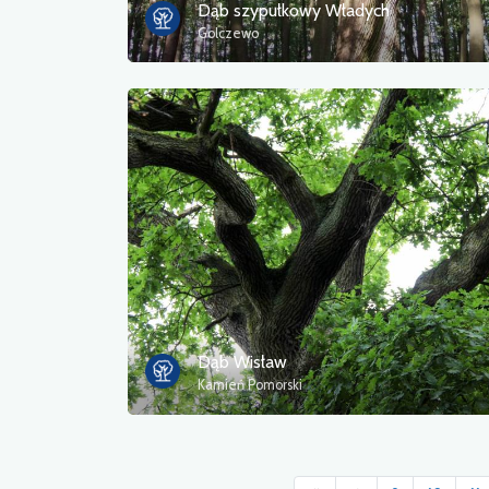
Dąb szypułkowy Władych
Golczewo
Dąb Wisław
Kamień Pomorski