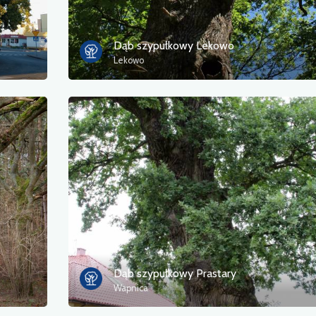
Dąb szypułkowy Lekowo
Lekowo
Dąb szypułkowy Prastary
Wapnica