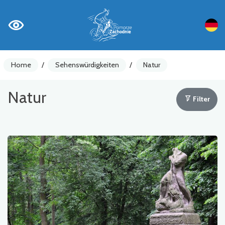
Home
/
Sehenswürdigkeiten
/
Natur
Natur
Filter
Fahrradzähler
Achtung
Sehenswürdigkeiten
Gastronomie