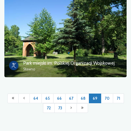
Park miejski im. Polskiej Organizacji Wojskowej
Sławno
64
65
66
67
68
69
70
71
72
73