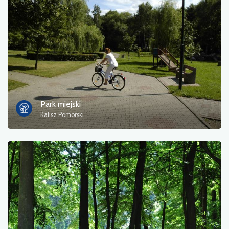
Fotos
Sonstiges
sortieren nach
Park miejski
Kalisz Pomorski
OK