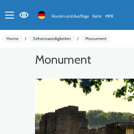
Routen und Ausflüge
Karte
MPR
Home
/
Sehenswürdigkeiten
/
Monument
Monument