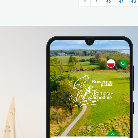
46
47
48