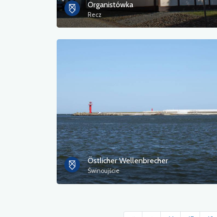
Organistówka
Recz
Östlicher Wellenbrecher
Świnoujście