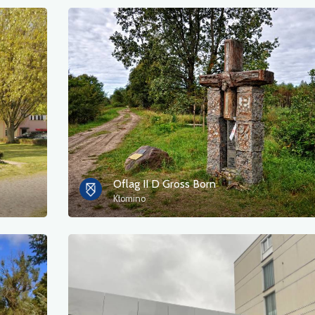
Oflag II D Gross Born
Kłomino