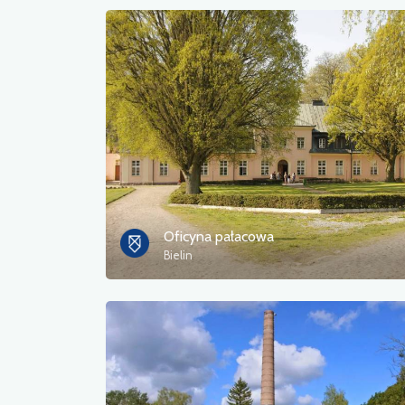
Oficyna pałacowa
Bielin