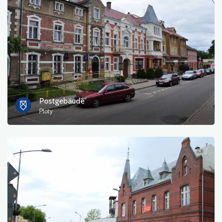
Fotos
Sonstiges
sortieren nach
Postgebäude
Płoty
OK