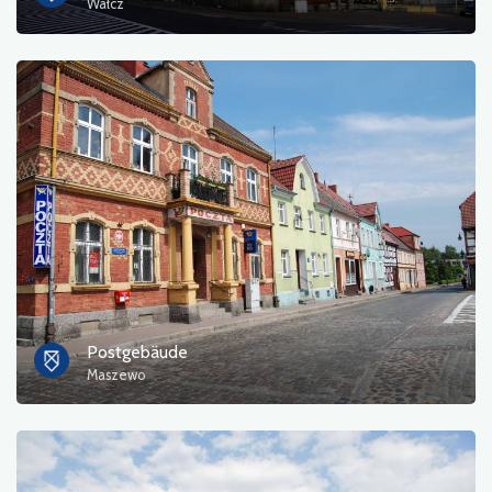
Wałcz
Postgebäude
Maszewo