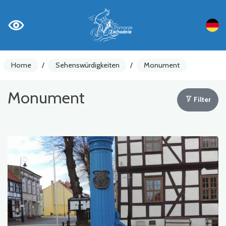
Home
/
Sehenswürdigkeiten
/
Monument
Monument
Filter
Fahrradzähler
Achtung
Sehenswürdigkeiten
Gastronomie