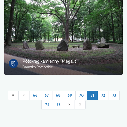
Półokrąg kamienny "Megalit"
Drawsko Pomorskie
66
67
68
69
70
71
72
73
74
75