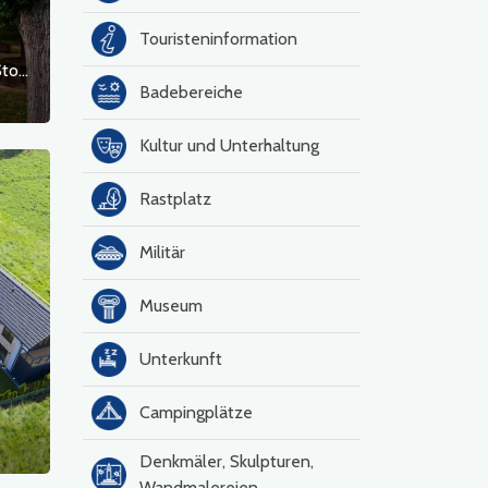
Touristeninformation
Przystań żeglarska nad jeziorem Wądół (Stowarzyszenie Lipiański Klub Sportów Wodnych), Lipiany
Badebereiche
Kultur und Unterhaltung
Rastplatz
Militär
Museum
Unterkunft
Campingplätze
Denkmäler, Skulpturen,
Wandmalereien