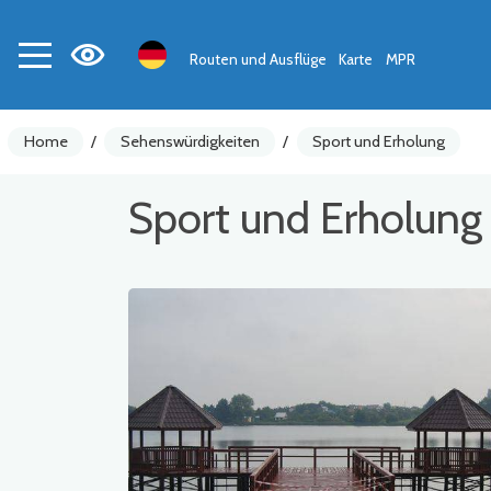
Routen und Ausflüge
Karte
MPR
Home
/
Sehenswürdigkeiten
/
Sport und Erholung
Sport und Erholung