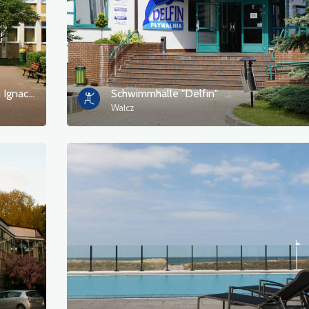
Schwimmbad des Schulkomplexes zum Ignacy Łukasiewicz
Schwimmhalle "Delfin"
Wałcz