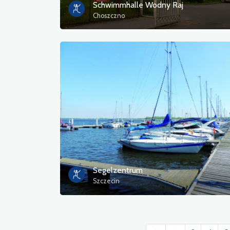
Schwimmhalle Wodny Raj
Choszczno
Segelzentrum
Szczecin