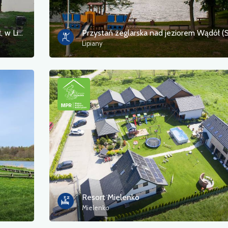
Pomost rekreacyjny na jeziorem Wądół, w Lipianach
Lipiany
Resort Mielenko
Mielenko