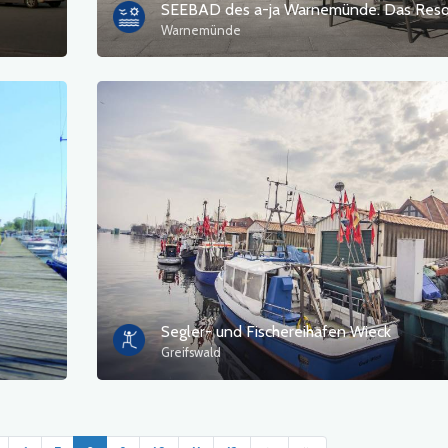
SEEBAD des a-ja Warnemünde. Das Resor
Warnemünde
Segler- und Fischereihafen Wieck
Greifswald