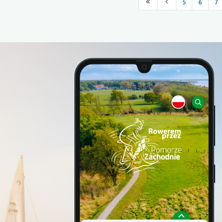
5
6
7