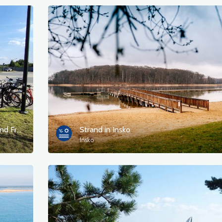
Städtisches Zentrum für Kultur, Sport und Freizeit in Przecław
Strand in Insko
Ińsko