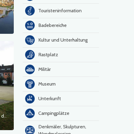
Touristeninformation
Badebereiche
Kultur und Unterhaltung
Rastplatz
Militär
Museum
Unterkunft
Campingplätze
Städtisches Sport- und Freizeitzentrum in der ul. Modra
Denkmäler, Skulpturen,
Wandmalereien