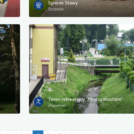
Syrenie Stawy
Szczecin
Teren rekreacyjny "Między mostami"
Złocieniec