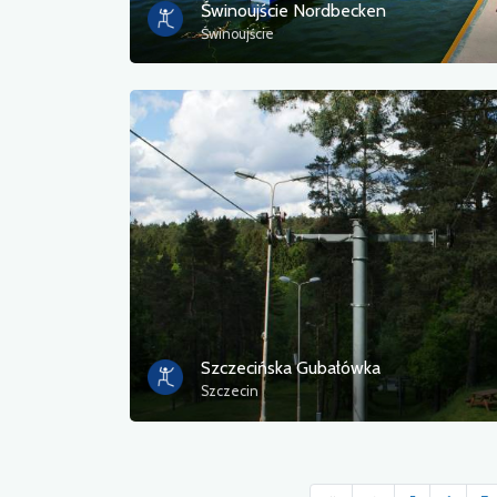
Świnoujście Nordbecken
Świnoujście
Szczecińska Gubałówka
Szczecin