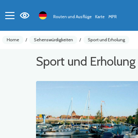
Routen und Ausflüge
Karte
MPR
Home
/
Sehenswürdigkeiten
/
Sport und Erholung
Sport und Erholung