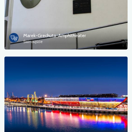
Marek-Grechuta-Amphitheater
Świnoujście