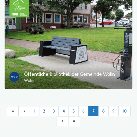
Öffentliche Bibliothek der Gemeinde Wolin
Wolin
1
2
3
4
5
6
7
8
9
10