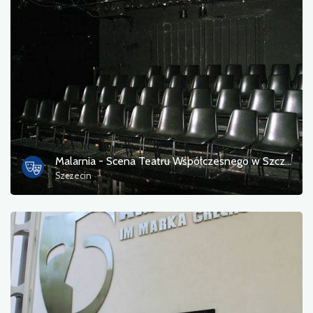
Fotos
Sonstiges
sortieren nach
Malarnia - Scena Teatru Współczesnego w Szczecinie
Szczecin
OK