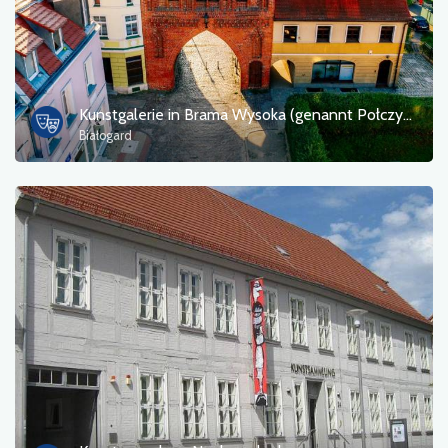
Gastronomie
Touristeninformation
Badebereiche
Kunstgalerie in Brama Wysoka (genannt Połczyńska) CKISE * Zentrum für Kultur und europäische Begegnungen in Białogard
Białogard
Kultur und Unterhaltung
Rastplatz
Militär
Museum
Unterkunft
Campingplätze
Denkmäler, Skulpturen, Wandmalereien