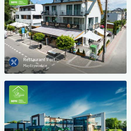
Fotos
Sonstiges
sortieren nach
Restaurant Port
Międzywodzie
OK