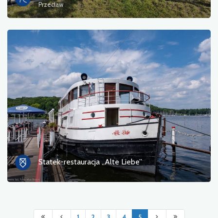
Przecław
Statek-restauracja „Alte Liebe”
1
2
3
4
5