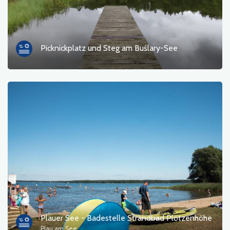
Touristeninformation
Badebereiche
Picknickplatz und Steg am Buślary-See
Kultur und Unterhaltung
Rastplatz
Militär
Museum
Unterkunft
Campingplätze
Denkmäler, Skulpturen, Wandmalereien
Plauer See - Badestelle Strandbad Plötzenhöhe
Plau am See