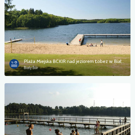
Fotos
Sonstiges
sortieren nach
Plaża Miejska BCKIR nad jeziorem Łobez w Białym Borze
Biały Bór
OK