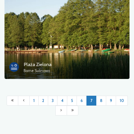
Plaża Zielona
Borne Sulinowo
1
2
3
4
5
6
7
8
9
10