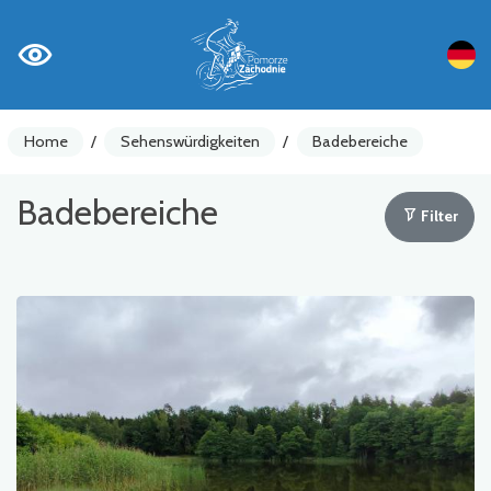
Home
/
Sehenswürdigkeiten
/
Badebereiche
Badebereiche
Filter
Fahrradzähler
Achtung
Sehenswürdigkeiten
Gastronomie