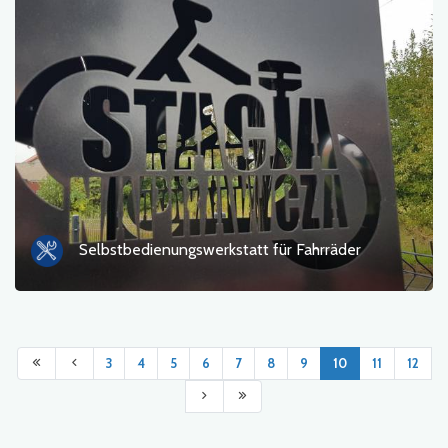
Selbstbedienungswerkstatt für Fahrräder
3
4
5
6
7
8
9
10
11
12