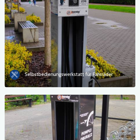
Fotos
Sonstiges
sortieren nach
Selbstbedienungswerkstatt für Fahrräder
OK