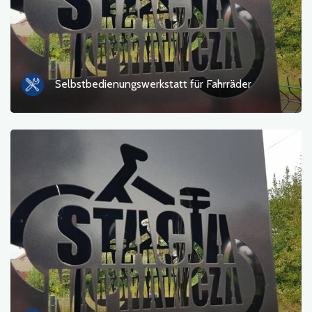
Gastronomie
Touristeninformation
Badebereiche
Selbstbedienungswerkstatt für Fahrräder
Kultur und Unterhaltung
Rastplatz
Militär
Museum
Unterkunft
Campingplätze
Denkmäler, Skulpturen, Wandmalereien