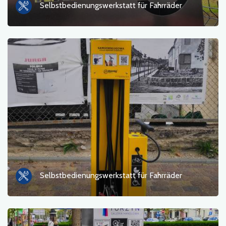
Selbstbedienungswerkstatt für Fahrräder
Fähre
Natur
Bahnhof
Standpunkt
Shop und Fahrradservice
Sport und Erholung
Wasser
Selbstbedienungswerkstatt für Fahrräder
Monument
Historische Kirchen