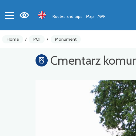
Routes and trips
Map
MPR
Home
/
POI
/
Monument
Cmentarz komun