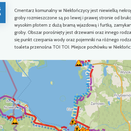
5
Cmentarz komunalny w Niekłończycy jest niewielką nekropo
a
groby rozmieszczone są po lewej i prawej stronie od bru
wysokim płotem z dużą bramą wjazdową i furtką, zamyka
groby. Obszar porośnięty jest drzewami oraz innego rodzaj
się punkt czerpania wody oraz pojemniki na różnego rodza
toaleta przenośna TOI TOI. Miejsce pochówku w Niekłończ