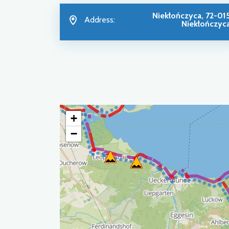
Niekłończyca, 72-01
Address:
Niekłończyc
+
−