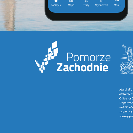
Marshal's 
of the We
Office fo
Departmen
+48 91 45
+48 91 45
rowery@wz