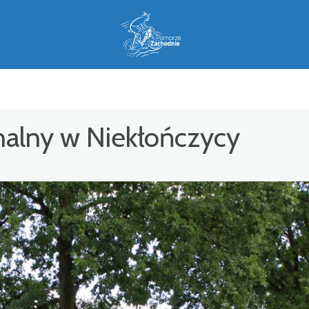
alny w Niekłończycy