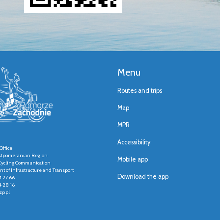
Menu
Routes and trips
Map
MPR
Accessibility
Office
stpomeranian Region
Mobile app
r Cycling Communication
t of Infrastructure and Transport
Download the app
4 27 66
4 28 16
p.pl