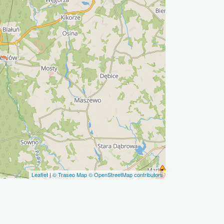
Leaflet
|
© Traseo Map
© OpenStreetMap contributors