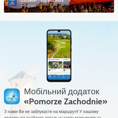
Szczecin - Pol'and'Rock
160 km
Мобільний додаток
«Pomorze Zachodnie»
З нами Ви не заблукаєте на маршруті! У нашому
додатку ви знайдете детальну карту маршрутів та