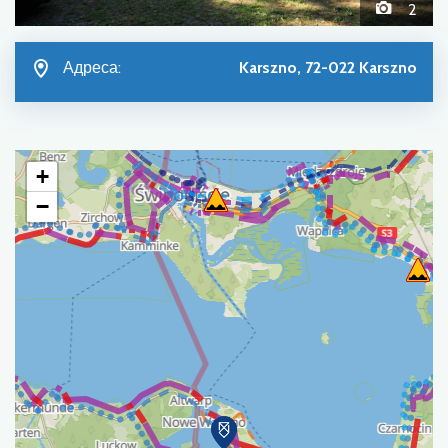
2
Адреса:
Karszno, 72-022 Karszno
+
−