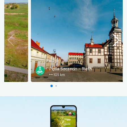
Навколо Щецинського водосховища
296 km