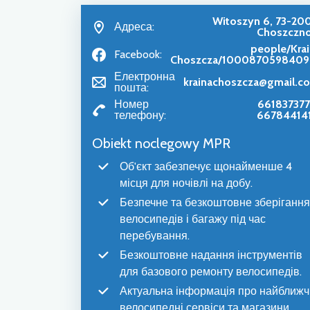
Witoszyn 6, 73-20
Адреса:
Choszczn
people/Krai
Facebook:
Choszcza/1000870598409
Електронна
krainachoszcza@gmail.c
пошта:
Номер
661837377
телефону:
66784414
Obiekt noclegowy MPR
Об'єкт забезпечує щонайменше 4
місця для ночівлі на добу.
Безпечне та безкоштовне зберігання
велосипедів і багажу під час
перебування.
Безкоштовне надання інструментів
для базового ремонту велосипедів.
Актуальна інформація про найближч
велосипедні сервіси та магазини