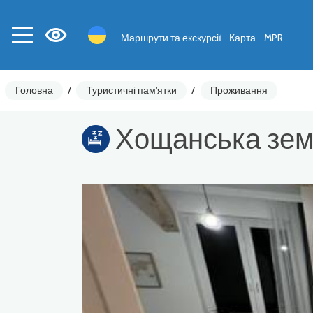
Маршрути та екскурсії
Карта
MPR
Головна
/
Туристичні пам'ятки
/
Проживання
Хощанська зе