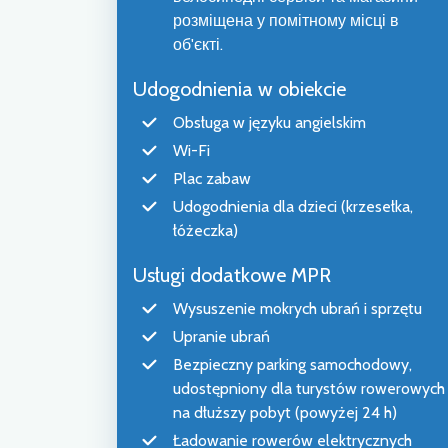
розміщена у помітному місці в
об'єкті.
Udogodnienia w obiekcie
Obsługa w języku angielskim
Wi-Fi
Plac zabaw
Udogodnienia dla dzieci (krzesełka,
łóżeczka)
Usługi dodatkowe MPR
Wysuszenie mokrych ubrań i sprzętu
Upranie ubrań
Bezpieczny parking samochodowy,
udostępniony dla turystów rowerowych
na dłuższy pobyt (powyżej 24 h)
Ładowanie rowerów elektrycznych