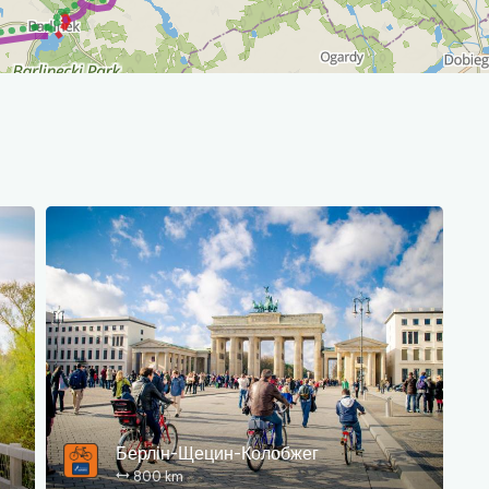
Берлін-Щецин-Колобжег
800 km