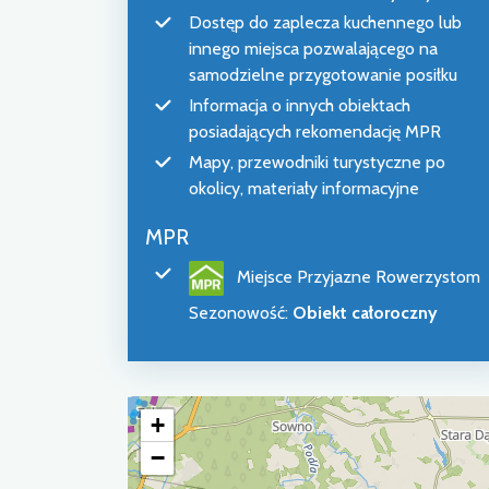
Dostęp do zaplecza kuchennego lub
innego miejsca pozwalającego na
samodzielne przygotowanie posiłku
Informacja o innych obiektach
posiadających rekomendację MPR
Mapy, przewodniki turystyczne po
okolicy, materiały informacyjne
MPR
Miejsce Przyjazne Rowerzystom
Sezonowość
:
Obiekt całoroczny
+
−